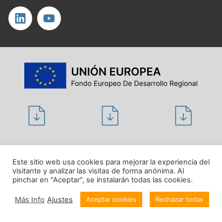
Politique de confidentialité
Este sitio web usa cookies para mejorar la experiencia del
visitante y analizar las visitas de forma anónima. Al
Avis juridique
pinchar en "Aceptar", se instalarán todas las cookies.
Politique en matière de cookies
Más Info
Ajustes
Aceptar cookies
Rechazar todas