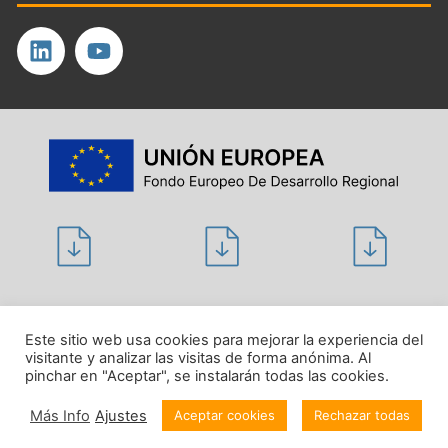
Politique de confidentialité
Este sitio web usa cookies para mejorar la experiencia del
visitante y analizar las visitas de forma anónima. Al
Avis juridique
pinchar en "Aceptar", se instalarán todas las cookies.
Politique en matière de cookies
Más Info
Ajustes
Aceptar cookies
Rechazar todas