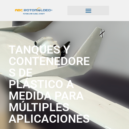
TANQUES Y
CONTENEDORE
S DE
PLÁSTICO A
MEDIDA PARA
MÚLTIPLES
APLICACIONES