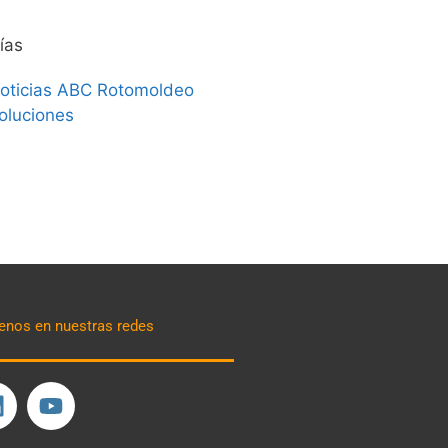
ías
oticias ABC Rotomoldeo
oluciones
enos en nuestras redes